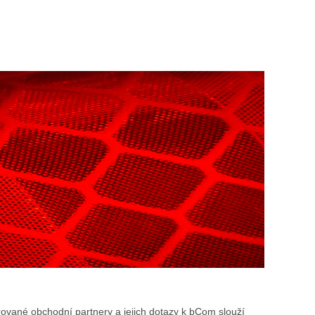
rované obchodní partnery a jejich dotazy k bCom slouží