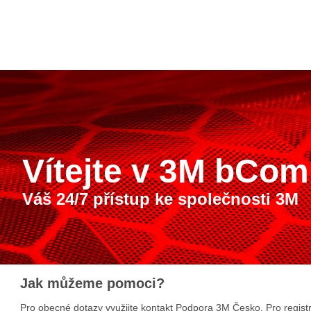
Vítejte v 3M bCom
Váš 24/7 přístup ke společnosti 3M
Jak můžeme pomoci?
Pro obecné dotazy využijte kontakt Podpora 3M Česko. Pro regist